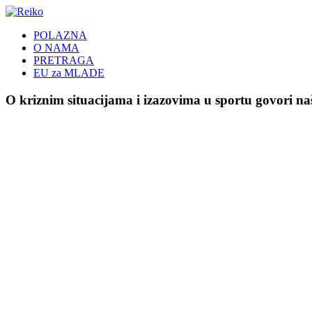
POLAZNA
O NAMA
PRETRAGA
EU za MLADE
O kriznim situacijama i izazovima u sportu govori n