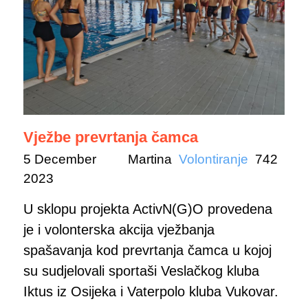
Vježbe prevrtanja čamca
5 December
Martina
Volontiranje
742
2023
U sklopu projekta ActivN(G)O provedena
je i volonterska akcija vježbanja
spašavanja kod prevrtanja čamca u kojoj
su sudjelovali sportaši Veslačkog kluba
Iktus iz Osijeka i Vaterpolo kluba Vukovar.