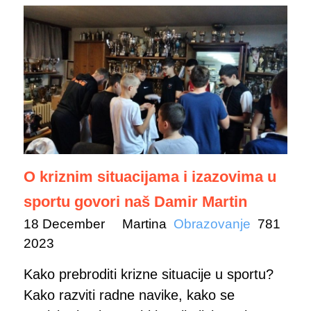
O kriznim situacijama i izazovima u
sportu govori naš Damir Martin
18 December
Martina
Obrazovanje
781
2023
Kako prebroditi krizne situacije u sportu?
Kako razviti radne navike, kako se