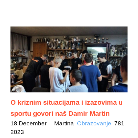
O kriznim situacijama i izazovima u
sportu govori naš Damir Martin
18 December
Martina
Obrazovanje
781
2023