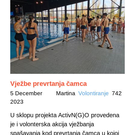
Vježbe prevrtanja čamca
5 December
Martina
Volontiranje
742
2023
U sklopu projekta ActivN(G)O provedena
je i volonterska akcija vježbanja
spašavanja kod prevrtanja čamca u kojoj