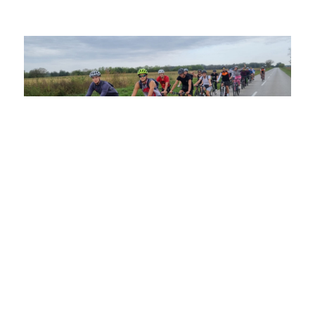
Biciklijada
24 October
Martina
Volontiranje
631
2023
U sklopu projekta ActivN(G)O provedena
je i biciklijada na kojoj su sudjelovali mladi
iz Vukovara i Osijeka. Biciklirali smo