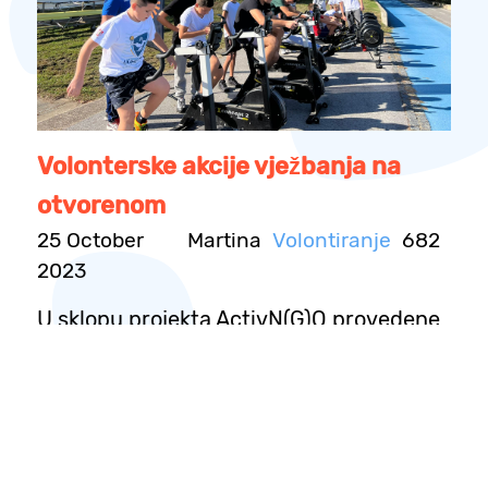
Volonterske akcije vježbanja na
otvorenom
25 October
Martina
Volontiranje
682
2023
U sklopu projekta ActivN(G)O provedene
su i volonterske akcije vježbanja na
otvorenom u kome su sudjelovali mladi
sportaši iz Vukovara i Osijeka okupljeni u
klubovima Vaterpolo Klub Vukovar i
Veslački klub Iktus.